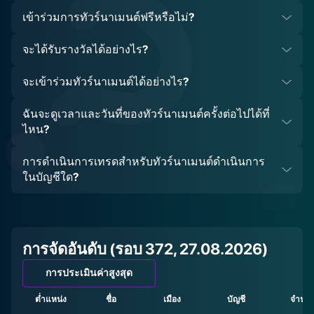
เข้าร่วมการทัวร์นาเมนต์ฟรีหรือไม่?
จะได้รับรางวัลได้อย่างไร?
จะเข้าร่วมทัวร์นาเมนต์ได้อย่างไร?
มีบัญชีที่ได้รับการยืนยันแล้ว
มีเงินอย่างน้อย 10 USD ในบัญชี (ไม่หักจากคุณสำหรับการเข้า
เปิดบัญชีใหม่หรือเข้าสู่ระบบออฟฟิศส่วนตัวของบัญชีที่มีอยู่แล้วที่
ฉันจะดูเวลาและวันที่ของทัวร์นาเมนต์ครั้งต่อไปได้ที่
ร่วม)
โบรกเกอร์ Grand Capital ;
ไหน?
มีการเทรดอย่างน้อยหนึ่งครั้งในประวัติการเทรด
ไปที่หน้าเว็บทัวร์นาเมนต์
กดปุ่ม 'เข้าร่วมทัวร์นาเมนต์' บนหน้าเว็บการแข่งขัน
อ่านบล็อกของเรา
;
การดำเนินการเทรดสำหรับทัวร์นาเมนต์ดำเนินการ
บัญชีทดลองจะถูกสร้างขึ้นโดยอัตโนมัติและปรากฏในรายการ
สมัครรับจดหมา
ยข่าวทางอีเมลของเรา
;
ในบัญชีใด?
บัญชีในออฟฟิศส่วนตัว
เข้าร่วมเครือข่ายโซเชียลของเรา:
Facebook
,
Instagram
,
ผู้เข้าแข่งขันจะได้รับอีเมลไปยังกล่องจดหมายพร้อมรายละเอียด
Telegram
;
การเข้าสู่ระบบบัญชีการแข่งขัน
ตรวจสอบ หน้าเว็บทัวร์นาเมนต์เป็นครั้งคราว ที่นั่น การนับถอย
เมื่อทัวร์นาเมนต์เริ่มขึ้น ทำการเทรดและพยายามอย่างเต็มที่เพื่อ
หลังจะวัดเวลาที่เหลือสำหรับรอบถัดไป
ชัยชนะ ขอให้โชคดี!
แบนเนอร์ข้อมูลจะปรากฏในสำนักงานส่วนตัวหนึ่งสัปดาห์ก่อน
การจัดอันดับ (รอบ 372, 27.08.2026)
รอบถัดไป
การประเมินค่าสูงสุด
ต่ำแหน่ง
ชื่อ
เมือง
บัญชี
จำนวน