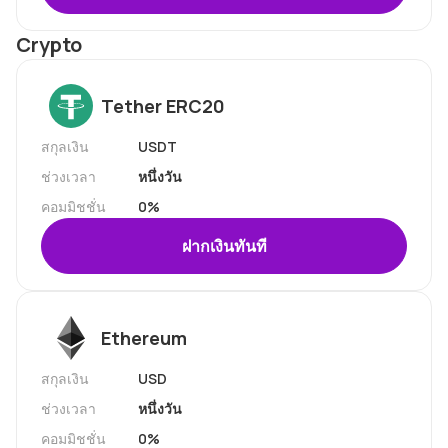
Crypto
Tether ERC20
สกุลเงิน
USDT
ช่วงเวลา
หนึ่งวัน
คอมมิชชั่น
0%
ฝากเงินทันที
Ethereum
สกุลเงิน
USD
ช่วงเวลา
หนึ่งวัน
คอมมิชชั่น
0%