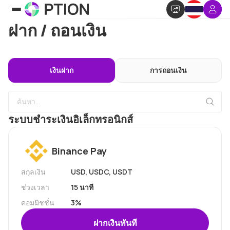
ฝาก / ถอนเงิน
เงินฝาก
การถอนเงิน
ระบบชำระเงินอิเล็กทรอนิกส์
Binance Pay
สกุลเงิน
USD, USDC, USDT
ช่วงเวลา
15 นาที
คอมมิชชั่น
3%
ฝากเงินทันที