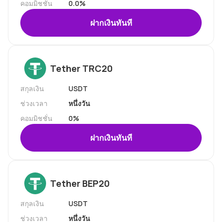
คอมมิชชั่น
0.0%
ฝากเงินทันที
Tether TRC20
สกุลเงิน
USDT
ช่วงเวลา
หนึ่งวัน
คอมมิชชั่น
0%
ฝากเงินทันที
Tether BEP20
สกุลเงิน
USDT
ช่วงเวลา
หนึ่งวัน